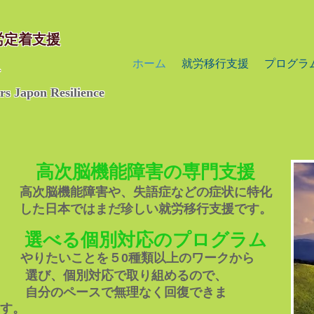
労定着支援
ス
ホーム
就労移行支援
プログラ
rs Japon Resilience
高次脳機能障害の専門支援
高次脳機能障害や、失語症などの症状に特化
した日本ではまだ珍しい就労移行​支援です。
選べる個別対応のプログラム
やりたいことを５0種類以上のワーク​から
選び、個別対応で取り組めるので、
自分のペースで無理なく回復できま
す。